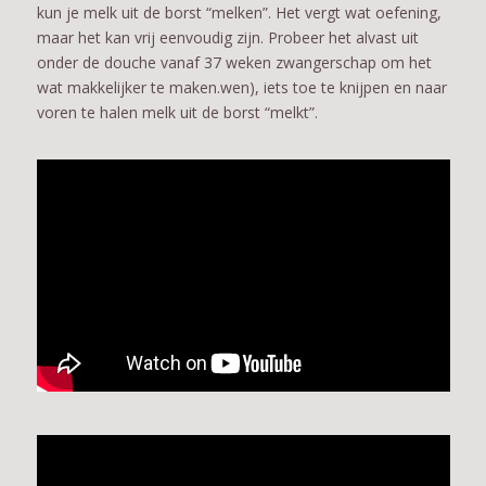
kun je melk uit de borst “melken”. Het vergt wat oefening,
maar het kan vrij eenvoudig zijn. Probeer het alvast uit
onder de douche vanaf 37 weken zwangerschap om het
wat makkelijker te maken.wen), iets toe te knijpen en naar
voren te halen melk uit de borst “melkt”.