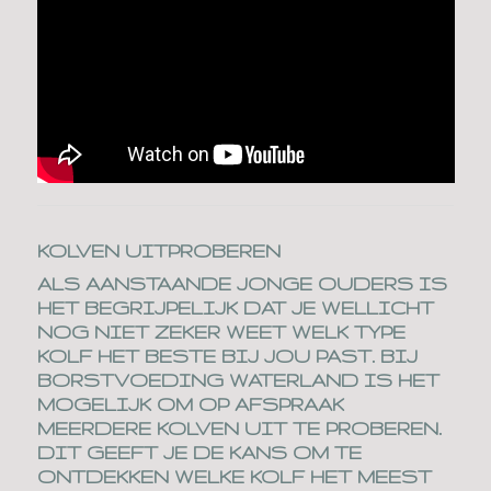
KOLVEN UITPROBEREN
ALS AANSTAANDE JONGE OUDERS IS
HET BEGRIJPELIJK DAT JE WELLICHT
NOG NIET ZEKER WEET WELK TYPE
KOLF HET BESTE BIJ JOU PAST. BIJ
BORSTVOEDING WATERLAND IS HET
MOGELIJK OM OP AFSPRAAK
MEERDERE KOLVEN UIT TE PROBEREN.
DIT GEEFT JE DE KANS OM TE
ONTDEKKEN WELKE KOLF HET MEEST