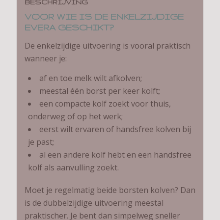
BESCHRIJVING
VOOR WIE IS DE ENKELZIJDIGE
EVERA GESCHIKT?
De enkelzijdige uitvoering is vooral praktisch
wanneer je:
af en toe melk wilt afkolven;
meestal één borst per keer kolft;
een compacte kolf zoekt voor thuis,
onderweg of op het werk;
eerst wilt ervaren of handsfree kolven bij
je past;
al een andere kolf hebt en een handsfree
kolf als aanvulling zoekt.
Moet je regelmatig beide borsten kolven? Dan
is de dubbelzijdige uitvoering meestal
praktischer. Je bent dan simpelweg sneller