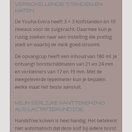
VERSCHILLENDE STANDEN EN
MATEN
De Youha Evera heeft 3 + 3 kolfstanden en 10
niveaus voor de zuigkracht. Daarmee kun je
rustig zoeken naar een instelling die prettig
voelt en waarbij de melk goed stroomt.
De opvangcup heeft een inhoud van 180 ml. Je
ontvangt borstschildmaten van 21 en 24 mm
en verkleiners van 17 en 19 mm. Met de
meegeleverde tepelmeter kun je bepalen
welke maat het beste aansluit.
MIJN EERLIJKE KANTTEKENING
ALS LACTATIEKUNDIGE
Handsfree kolven is heel handig. Het betekent
niet automatisch dat deze kolf bij iedere borst