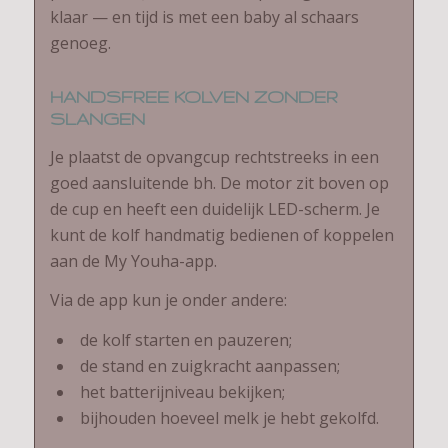
klaar — en tijd is met een baby al schaars
genoeg.
HANDSFREE KOLVEN ZONDER
SLANGEN
Je plaatst de opvangcup rechtstreeks in een
goed aansluitende bh. De motor zit boven op
de cup en heeft een duidelijk LED-scherm. Je
kunt de kolf handmatig bedienen of koppelen
aan de My Youha-app.
Via de app kun je onder andere:
de kolf starten en pauzeren;
de stand en zuigkracht aanpassen;
het batterijniveau bekijken;
bijhouden hoeveel melk je hebt gekolfd.