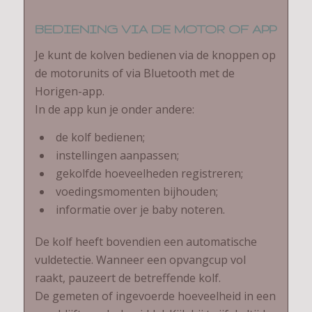
BEDIENING VIA DE MOTOR OF APP
Je kunt de kolven bedienen via de knoppen op
de motorunits of via Bluetooth met de
Horigen-app.
In de app kun je onder andere:
de kolf bedienen;
instellingen aanpassen;
gekolfde hoeveelheden registreren;
voedingsmomenten bijhouden;
informatie over je baby noteren.
De kolf heeft bovendien een automatische
vuldetectie. Wanneer een opvangcup vol
raakt, pauzeert de betreffende kolf.
De gemeten of ingevoerde hoeveelheid in een