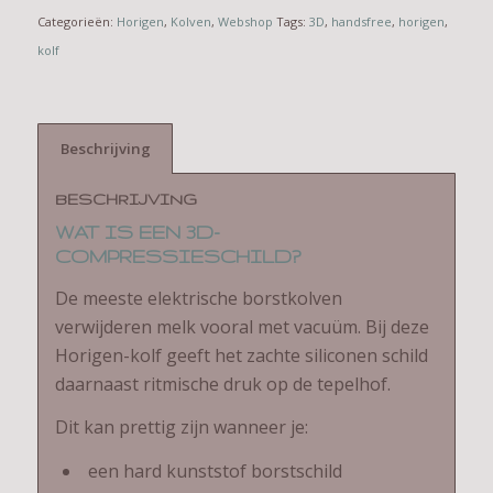
Categorieën:
Horigen
,
Kolven
,
Webshop
Tags:
3D
,
handsfree
,
horigen
,
kolf
Beschrijving
BESCHRIJVING
WAT IS EEN 3D-
COMPRESSIESCHILD?
De meeste elektrische borstkolven
verwijderen melk vooral met vacuüm. Bij deze
Horigen-kolf geeft het zachte siliconen schild
daarnaast ritmische druk op de tepelhof.
Dit kan prettig zijn wanneer je:
een hard kunststof borstschild