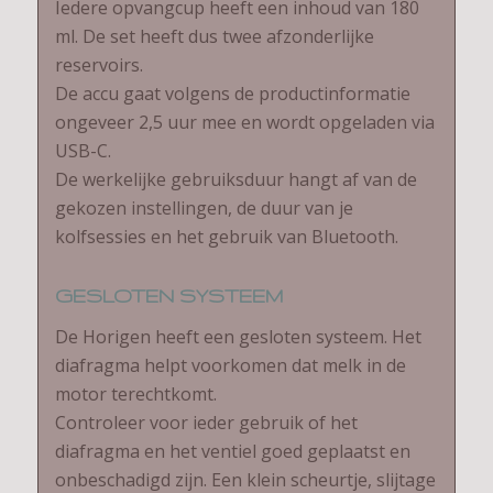
Iedere opvangcup heeft een inhoud van 180
ml. De set heeft dus twee afzonderlijke
reservoirs.
De accu gaat volgens de productinformatie
ongeveer 2,5 uur mee en wordt opgeladen via
USB-C.
De werkelijke gebruiksduur hangt af van de
gekozen instellingen, de duur van je
kolfsessies en het gebruik van Bluetooth.
GESLOTEN SYSTEEM
De Horigen heeft een gesloten systeem. Het
diafragma helpt voorkomen dat melk in de
motor terechtkomt.
Controleer voor ieder gebruik of het
diafragma en het ventiel goed geplaatst en
onbeschadigd zijn. Een klein scheurtje, slijtage