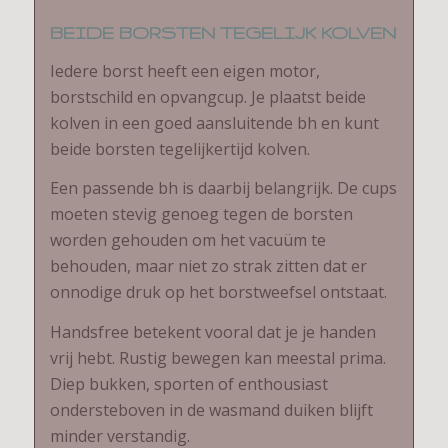
BEIDE BORSTEN TEGELIJK KOLVEN
Iedere borst heeft een eigen motor,
borstschild en opvangcup. Je plaatst beide
kolven in een goed aansluitende bh en kunt
beide borsten tegelijkertijd kolven.
Een passende bh is daarbij belangrijk. De cups
moeten stevig genoeg tegen de borsten
worden gehouden om het vacuüm te
behouden, maar niet zo strak zitten dat er
onnodige druk op het borstweefsel ontstaat.
Handsfree betekent vooral dat je je handen
vrij hebt. Rustig bewegen kan meestal prima.
Diep bukken, sporten of enthousiast
ondersteboven in de wasmand duiken blijft
minder verstandig.