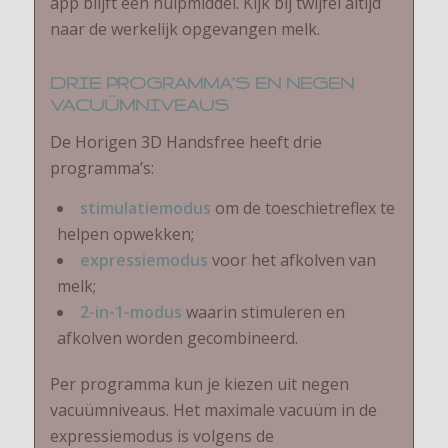
app blijft een hulpmiddel. Kijk bij twijfel altijd
naar de werkelijk opgevangen melk.
DRIE PROGRAMMA’S EN NEGEN
VACUÜMNIVEAUS
De Horigen 3D Handsfree heeft drie
programma’s:
stimulatiemodus
om de toeschietreflex te
helpen opwekken;
expressiemodus
voor het afkolven van
melk;
2-in-1-modus
waarin stimuleren en
afkolven worden gecombineerd.
Per programma kun je kiezen uit negen
vacuümniveaus. Het maximale vacuüm in de
expressiemodus is volgens de