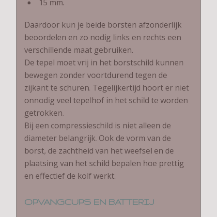
15 mm.
Daardoor kun je beide borsten afzonderlijk
beoordelen en zo nodig links en rechts een
verschillende maat gebruiken.
De tepel moet vrij in het borstschild kunnen
bewegen zonder voortdurend tegen de
zijkant te schuren. Tegelijkertijd hoort er niet
onnodig veel tepelhof in het schild te worden
getrokken.
Bij een compressieschild is niet alleen de
diameter belangrijk. Ook de vorm van de
borst, de zachtheid van het weefsel en de
plaatsing van het schild bepalen hoe prettig
en effectief de kolf werkt.
OPVANGCUPS EN BATTERIJ