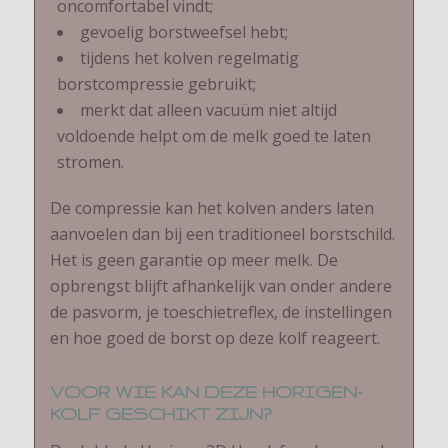
oncomfortabel vindt;
gevoelig borstweefsel hebt;
tijdens het kolven regelmatig
borstcompressie gebruikt;
merkt dat alleen vacuüm niet altijd
voldoende helpt om de melk goed te laten
stromen.
De compressie kan het kolven anders laten
aanvoelen dan bij een traditioneel borstschild.
Het is geen garantie op meer melk. De
opbrengst blijft afhankelijk van onder andere
de pasvorm, je toeschietreflex, de instellingen
en hoe goed de borst op deze kolf reageert.
VOOR WIE KAN DEZE HORIGEN-
KOLF GESCHIKT ZIJN?