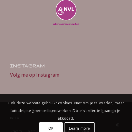
INSTAGRAM
Volg me op Instagram
Ook deze website gebruikt cookies. Niet om je te voeden, maar
© Copyright - Borstvoedingwaterland -
Enfold WordPress Theme by
om de site goed te laten werken. Door verder te gaan ga je
Kriesi
akkoord.
OK
Learn more
Privacy
Retourneren
Betalen & verzenden