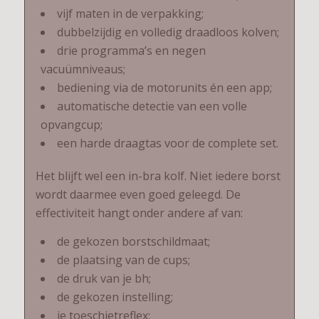
vijf maten in de verpakking;
dubbelzijdig en volledig draadloos kolven;
drie programma’s en negen
vacuümniveaus;
bediening via de motorunits én een app;
automatische detectie van een volle
opvangcup;
een harde draagtas voor de complete set.
Het blijft wel een in-bra kolf. Niet iedere borst
wordt daarmee even goed geleegd. De
effectiviteit hangt onder andere af van:
de gekozen borstschildmaat;
de plaatsing van de cups;
de druk van je bh;
de gekozen instelling;
je toeschietreflex;