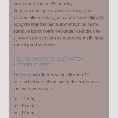
productinformatie 250 mmHg.
Begin op een lage stand en verhoog het
vacuüm alleen zolang dit comfortabel blijft. De
hoogste stand is niet automatisch de beste
stand. Je borst hoeft niet onder de indruk te
zijn van de kracht van de motor; de melk moet
vooral goed stromen.
VIJF BORSTSCHILDMATEN
MEEGELEVERD
Per borst wordt een zacht siliconen 3D-
borstschild van 24 mm meegeleverd, samen
met verkleiners van:
21 mm;
19 mm;
17 mm;