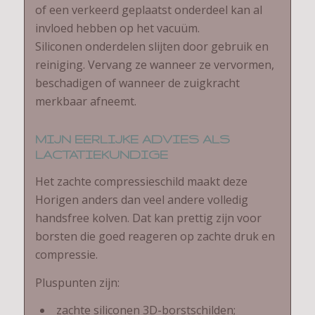
of een verkeerd geplaatst onderdeel kan al
invloed hebben op het vacuüm.
Siliconen onderdelen slijten door gebruik en
reiniging. Vervang ze wanneer ze vervormen,
beschadigen of wanneer de zuigkracht
merkbaar afneemt.
MIJN EERLIJKE ADVIES ALS
LACTATIEKUNDIGE
Het zachte compressieschild maakt deze
Horigen anders dan veel andere volledig
handsfree kolven. Dat kan prettig zijn voor
borsten die goed reageren op zachte druk en
compressie.
Pluspunten zijn:
zachte siliconen 3D-borstschilden;