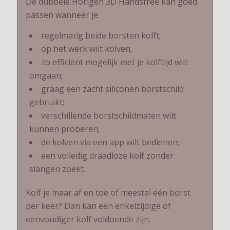
De dubbele Horigen 3D Handsfree kan goed
passen wanneer je:
regelmatig beide borsten kolft;
op het werk wilt kolven;
zo efficiënt mogelijk met je kolftijd wilt
omgaan;
graag een zacht siliconen borstschild
gebruikt;
verschillende borstschildmaten wilt
kunnen proberen;
de kolven via een app wilt bedienen;
een volledig draadloze kolf zonder
slangen zoekt.
Kolf je maar af en toe of meestal één borst
per keer? Dan kan een enkelzijdige of
eenvoudiger kolf voldoende zijn.