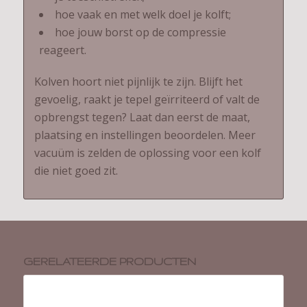
hoe vaak en met welk doel je kolft;
hoe jouw borst op de compressie
reageert.
Kolven hoort niet pijnlijk te zijn. Blijft het
gevoelig, raakt je tepel geïrriteerd of valt de
opbrengst tegen? Laat dan eerst de maat,
plaatsing en instellingen beoordelen. Meer
vacuüm is zelden de oplossing voor een kolf
die niet goed zit.
GERELATEERDE PRODUCTEN