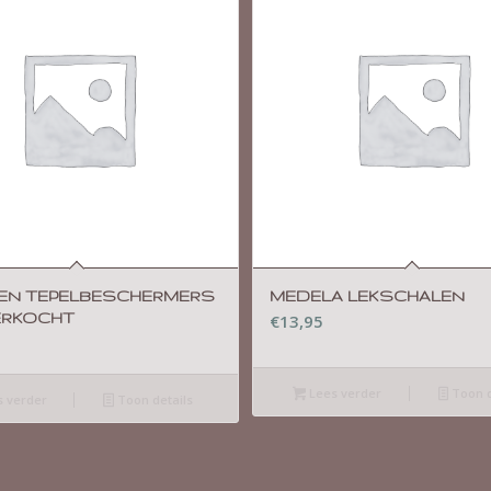
REN TEPELBESCHERMERS
MEDELA LEKSCHALEN
ERKOCHT
€
13,95
Lees verder
Toon d
 verder
Toon details