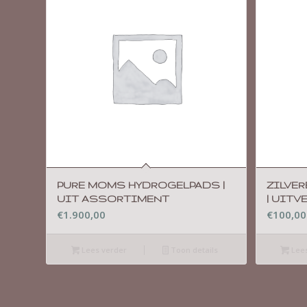
PURE MOMS HYDROGELPADS |
ZILVE
UIT ASSORTIMENT
| UITV
€
1.900,00
€
100,00
Lees verder
Toon details
Lees