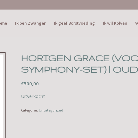
ome
Ik ben Zwanger
Ik geef Borstvoeding
Ik wil Kolven
W
HORIGEN GRACE (VO
SYMPHONY-SET) | OU
€
500,00
Uitverkocht
Categorie:
Uncategorized