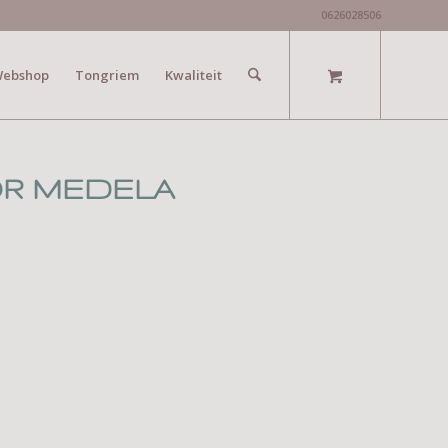
0626028506
ebshop
Tongriem
Kwaliteit
OR MEDELA
D