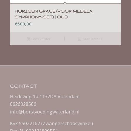
HORIGEN GRACE (VOOR MEDELA
SYMPHONY-SET) | OUD
€
500,00
Lees verder
Toon details
CONTACT
Heideweg 1b 1132DA Volendam
0626028506
info@borstvoedingwaterland.nl
Kvk 55022162 (Zwangerschapswinkel)
Btw NL002131890B51